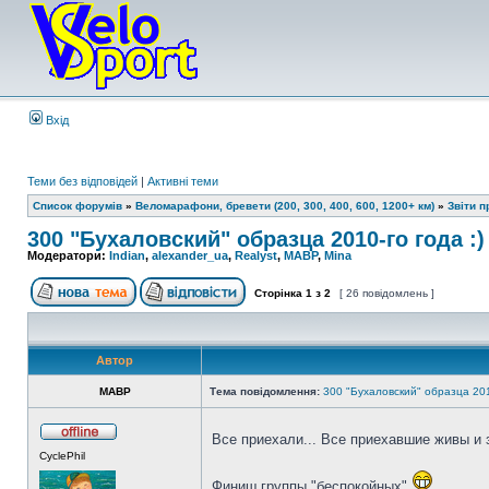
Вхід
Теми без відповідей
|
Активні теми
Список форумів
»
Веломарафони, бревети (200, 300, 400, 600, 1200+ км)
»
Звіти 
300 "Бухаловский" образца 2010-го года :)
Модератори:
Indian
,
alexander_ua
,
Realyst
,
MABP
,
Mina
Сторінка
1
з
2
[ 26 повідомлень ]
Автор
MABP
Тема повідомлення:
300 "Бухаловский" образца 201
Все приехали... Все приехавшие живы и
CyclePhil
Финиш группы "беспокойных"