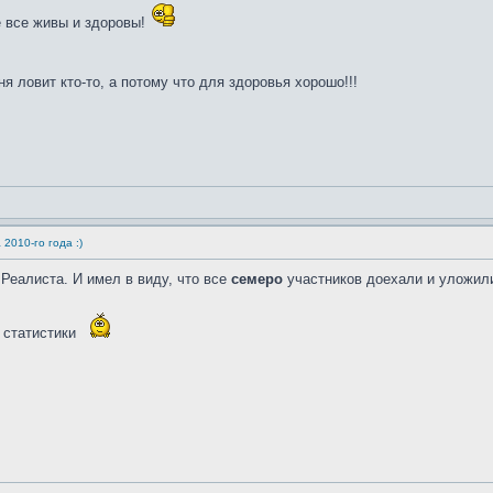
е все живы и здоровы!
ня ловит кто-то, а потому что для здоровья хорошо!!!
2010-го года :)
 Реалиста. И имел в виду, что все
семеро
участников доехали и уложили
 статистики