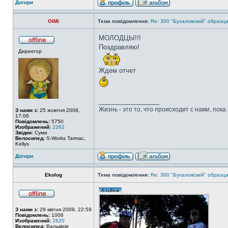
Догори
OlMi
Тема повідомлення:
Re: 300 "Бухаловский" образца 
МОЛОДЦЫ!!!
Поздравляю!
Директор
Ждем отчет
_________________
Жизнь - это то, что происходит с нами, пока
З нами з:
25 жовтня 2008,
17:06
Повідомлень:
5750
Изображений:
2262
Звідки:
Суми
Велосипед:
S-Works Tarmac,
Kellys
Догори
Ekolog
Тема повідомлення:
Re: 300 "Бухаловский" образца 
З нами з:
29 квітня 2009, 22:59
Повідомлень:
1006
Изображений:
2620
Велосипед:
Валькірія