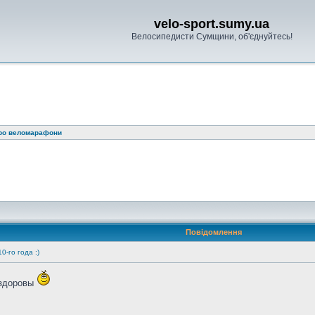
velo-sport.sumy.ua
Велосипедисти Сумщини, об'єднуйтесь!
про веломарафони
Повідомлення
0-го года :)
 здоровы