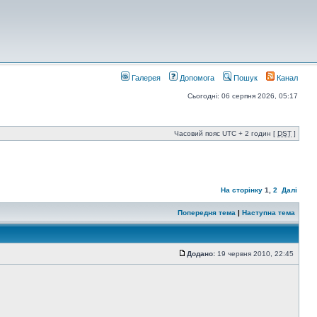
Галерея
Допомога
Пошук
Канал
Сьогодні: 06 серпня 2026, 05:17
Часовий пояс UTC + 2 годин [
DST
]
На сторінку
1
,
2
Далі
Попередня тема
|
Наступна тема
Додано:
19 червня 2010, 22:45