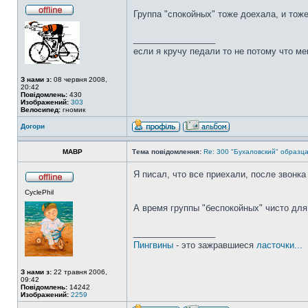
Группа "спокойных" тоже доехала, и тож
_________________
если я кручу педали то не потому что ме
З нами з:
08 червня 2008,
20:42
Повідомлень:
430
Изображений:
303
Велосипед:
гномик
Догори
MABP
Тема повідомлення:
Re: 300 "Бухаловский" образца 
Я писал, что все приехали, после звонка
CyclePhil
А время группы "беспокойных" чисто для
_________________
Пингвины
- это зажравшиеся
ласточки...
З нами з:
22 травня 2006,
09:42
Повідомлень:
14242
Изображений:
2259