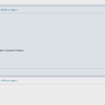
2010-го года :)
 мы строим планы...
2010-го года :)