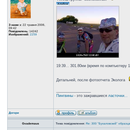
З нами з:
22 травня 2006,
09:42
Повідомлень:
14242
Изображений:
2259
19:39... 301.80км (время по компъютеру 
Детальней, после фотоотчета Эколога
_________________
Пингвины
- это зажравшиеся
ласточки...
Догори
Gvademaus
Тема повідомлення:
Re: 300 "Бухаловский" образца 