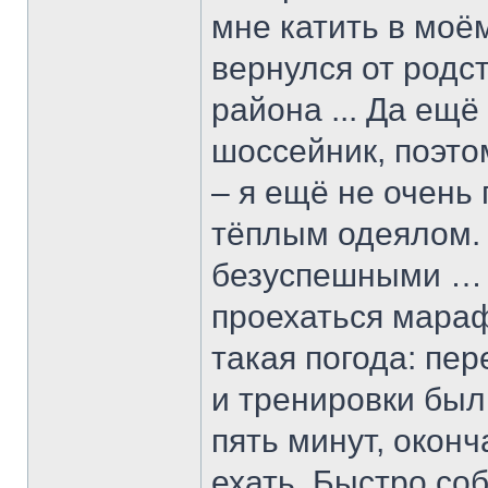
мне катить в моём
вернулся от родс
района ... Да ещё
шоссейник, поэто
– я ещё не очень
тёплым одеялом. 
безуспешными … 
проехаться мараф
такая погода: пе
и тренировки был
пять минут, оконч
ехать. Быстро со