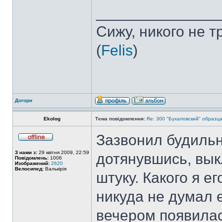
______________
Сижу, никого не 
(
Felis
)
Догори
Ekolog
Тема повідомлення:
Re: 300 "Бухаловский" образца 
Зазвонил будильн
З нами з:
29 квітня 2009, 22:59
дотянувшись, вык
Повідомлень:
1006
Изображений:
2620
Велосипед:
Валькірія
штуку. Какого я е
никуда не думал 
вечером появилас