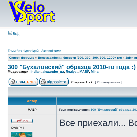
Вхід
Теми без відповідей
|
Активні теми
Список форумів
»
Веломарафони, бревети (200, 300, 400, 600, 1200+ км)
»
Звіти 
300 "Бухаловский" образца 2010-го года :)
Модератори:
Indian
,
alexander_ua
,
Realyst
,
MABP
,
Mina
Сторінка
1
з
2
[ 26 повідомлень ]
Автор
MABP
Тема повідомлення:
300 "Бухаловский" образца 201
Все приехали... 
CyclePhil