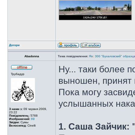
Догори
Abadonna
Тема повідомлення:
Re: 300 "Бухаловский" образца 
Ну... таки более 
Трубадур
выношен, принят 
Пока могу засвид
услышанных накан
З нами з:
09 червня 2009,
23:22
Повідомлень:
5768
Изображений:
69
Звідки:
Сумы
1. Саша Зайчик: "
Велосипед:
Cinelli