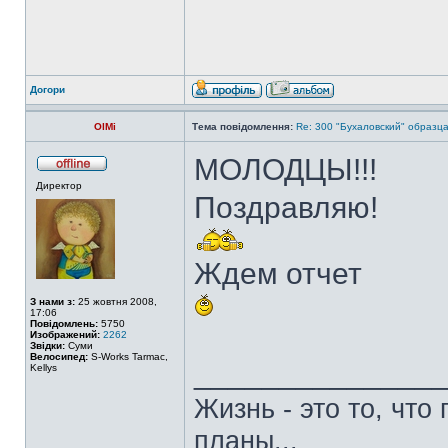
Догори
OlMi
Тема повідомлення:
Re: 300 "Бухаловский" образца 
МОЛОДЦЫ!!!
Директор
Поздравляю!
Ждем отчет
З нами з:
25 жовтня 2008,
17:06
Повідомлень:
5750
Изображений:
2262
Звідки:
Суми
Велосипед:
S-Works Tarmac,
______________
Kellys
Жизнь - это то, что
планы...