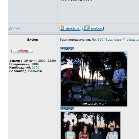
Догори
Ekolog
Тема повідомлення:
Re: 300 "Бухаловский" образца 
З нами з:
29 квітня 2009, 22:59
Повідомлень:
1006
Изображений:
2620
Велосипед:
Валькірія