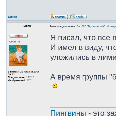
Догори
MABP
Тема повідомлення:
Re: 300 "Бухаловский" образца 
Я писал, что все 
CyclePhil
И имел в виду, чт
уложились в лимит
З нами з:
22 травня 2006,
А время группы "
09:42
Повідомлень:
14242
Изображений:
2261
______________
Пингвины
- это з