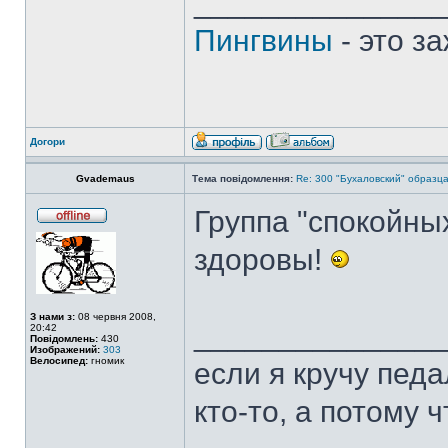
______________
Пингвины
- это з
Догори
Gvademaus
Тема повідомлення:
Re: 300 "Бухаловский" образца 
Группа "спокойны
здоровы!
З нами з:
08 червня 2008,
______________
20:42
Повідомлень:
430
Изображений:
303
Велосипед:
гномик
если я кручу педа
кто-то, а потому 