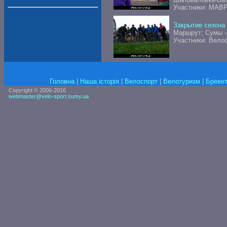
Участники: MABP,
Закрытие сезона
Маршрут: Сумы -
Участники: Вело
Головна
|
Наша історія
|
Велоспорт
|
Велотуризм
|
Бревет
Copyright © 2006-2016
webmaster@velo-sport.sumy.ua