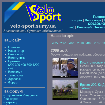
Головн
історія
|
Велоспорт
|
(200,300,40
velo-sport.sumy.ua
км)
|
Велоклуб
|
Техноз
Велосипедисти Сумщини, об'єднуйтесь!
Наша історія
Наш сайт
2022
2021
2020
2019
2018
2017
2
Головна
2009 год.
Наша історія
Велоспорт
Форум продолжает набирать обороты.
Велотуризм
Бреветы
Кто, кто первым 
(200,300,400,600,1200+
Сезон 2009 года
км)
маршрутом исклю
Велоклуб
Барвинково (по п
Технозона
левому) при мину
Здоров'я
Форум
Бревет-200. Ко Д
забыто"
На форумі
Маршрут: Сумы - 
Сумы. Участники:
- Вкусняшка-объедашка.
Gvademaus, Е.Пет
Реинкарна…
А.Заяць, В.Забол
- Чернівці