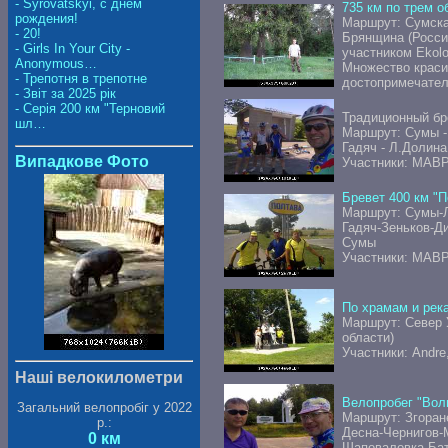
- Syrovatskyi, с днем
735 км по трем о
рождения!
Маршрут: Сумская
- 20!
Брянщина (Росси
- Girls In Your City -
участником Ekolo
Anonymous…
Множество крас
- Трепотня в трепотне
достопримечател
- Звіт за 2025 рік
- Серія 200 км "Терновий
Традиционный бр
шл…
Маршрут: Сумы - 
Гадяч - Л.Долина
Випадкове Фото
Участники: MABP
Бревет 400 км "
Маршрут: Сумы-Л
Гадяч-Зеньков-Д
Сумы
Участники: MABP,
По храмам и рек
Маршрут: Север 
области)
Участники: Andre,
Наші велокилометри
Велопробег "Во
Загальний велопробіг у 2022
Маршрут: Згоран
р.:
Десна-Чернигов-
0 км
Шаповаловка-Бат