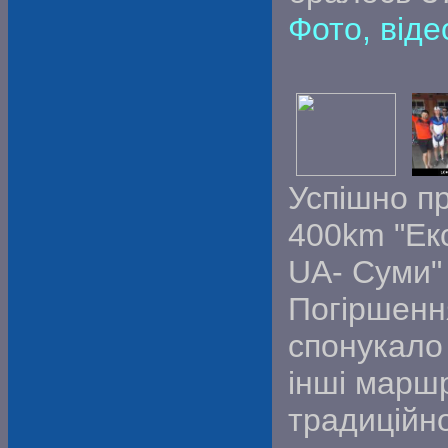
Фото, віде
Успішно 
400km "Ек
UA- Суми"
Погіршення
спонукало
інші маршр
традиційн