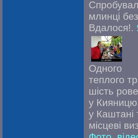
Спробувал
млинці без
Вдалося!.
Одного
теплого т
шість рове
у Кияницю
у Каштані
місцеві ви
Фото, віде