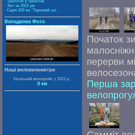
- Трепотня в трепотне
- Звіт за 2025 рік
- Серія 200 км "Терновий шл…
Випадкове Фото
Початок зи
малосніжн
перерви м
Наші велокилометри
велосезон
Загальний велопробіг у 2022 р.:
Перша зар
0 км
велопрогу
Самміт вел