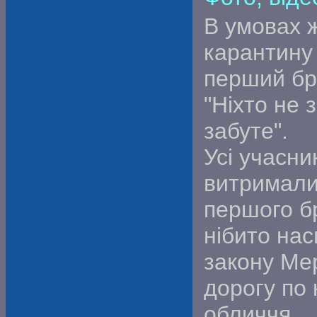
В умовах 
карантину
перший бр
"Ніхто не 
забуте".
Усі учасни
витримали
першого бр
нібито нас
закону Ме
дорогу по 
обличчя.