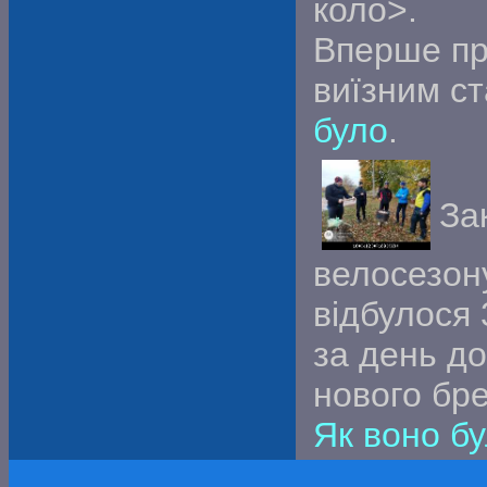
коло>.
Вперше пр
виїзним с
було
.
За
велосезон
відбулося 
за день до
нового бре
Як воно б