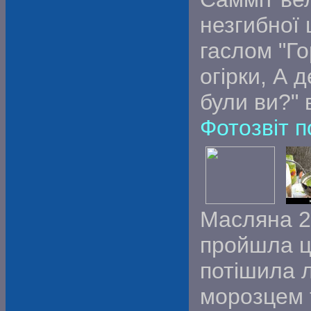
незгибної 
гаслом "Го
огірки, А д
були ви?" 
Фотозвіт п
Масляна 2
пройшла ц
потішила 
морозцем 