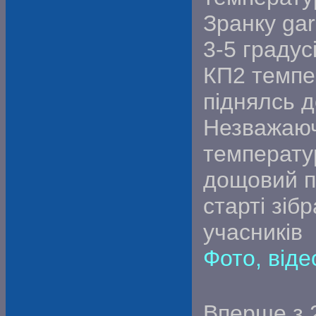
Зранку ga
3-5 градус
КП2 темпе
піднялсь д
Незважаюч
температу
дощовий п
старті зі
учасників
Фото, віде
Вперше з 