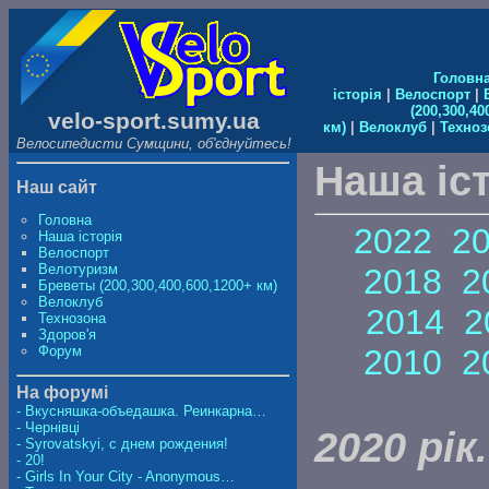
Головн
історія
|
Велоспорт
|
(200,300,40
velo-sport.sumy.ua
км)
|
Велоклуб
|
Техноз
Велосипедисти Сумщини, об'єднуйтесь!
Наша іс
Наш сайт
Головна
2022
2
Наша історія
Велоспорт
Велотуризм
2018
2
Бреветы (200,300,400,600,1200+ км)
Велоклуб
2014
2
Технозона
Здоров'я
Форум
2010
2
На форумі
- Вкусняшка-объедашка. Реинкарна…
- Чернівці
2020 рік.
- Syrovatskyi, с днем рождения!
- 20!
- Girls In Your City - Anonymous…