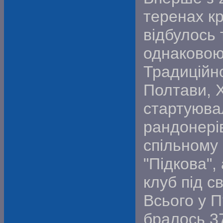
теренах к
відбулось 
однаковою
Традиційн
Полтави, 
стартуюва
рандонерів
спільному
"Підкова",
клуб під с
Всього у П
бралось 3