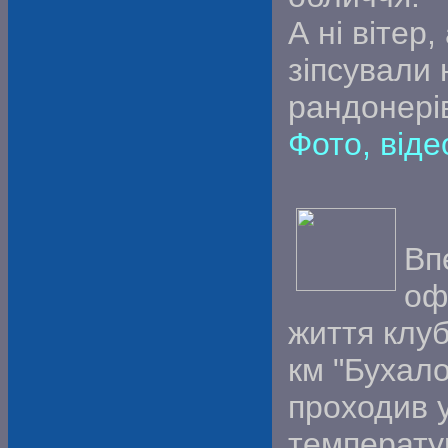
А ні вітер,
зіпсували
рандонері
Фото, віде
Вп
оф
життя клуб
км "Бухал
проходив 
температу