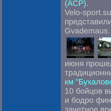
(ACP).
Velo-sport.
представили
Gvademaus.
июня проше
традицион
км "Бухалов
10 бойцов в
и бодро фи
зачетное вр