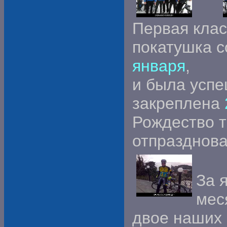
Первая клас
покатушка с
января
,
и была усп
закреплена
Рождество 
отпразднов
За 
мес
двое наших