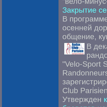
"вело-минус
Закрытие се
В программе
осенней дор
общение, ку
В де
рандо
"Velo-Sport
Randonneur
зарегистрир
Club Parisien
Утвержден