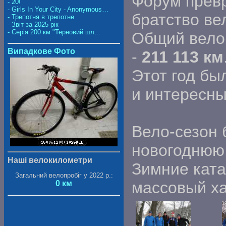
Форум прев
- 20!
- Girls In Your City - Anonymous…
братство ве
- Трепотня в трепотне
- Звіт за 2025 рік
- Серія 200 км "Терновий шл…
Общий велоп
Випадкове Фото
-
211 113 км
Этот год б
и интересны
Вело-сезон 
новогоднюю 
Наші велокилометри
Зимние кат
Загальний велопробіг у 2022 р.:
массовый ха
0 км