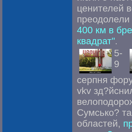
ценителей 
преодолели
400 км в бр
квадрат"
.
5-
9
серпня фору
vkv зд?йсни
велоподоро
Сумсько? та
областей,
п