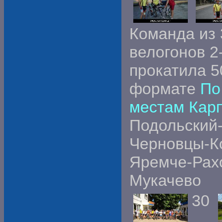
Команда из 
велогонов 2
прокатила 5
формате
По
местам Кар
Подольский
Черновцы-К
Яремче-Рахо
Мукачево
30