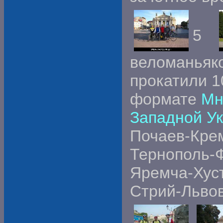
5
веломаньяко
прокатили 1
формате
Мн
Западной У
Почаев-Кре
Тернополь-Ф
Яремча-Хуст
Стрий-Льво