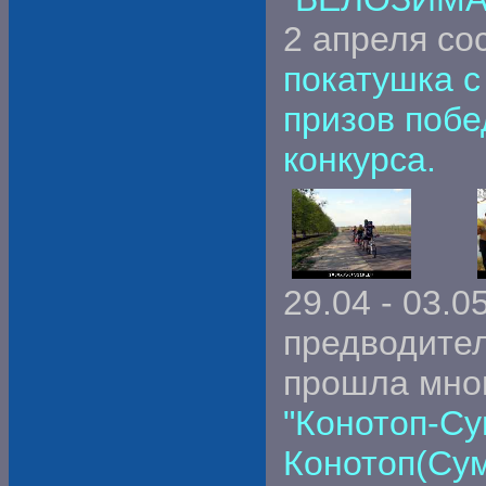
2 апреля со
покатушка с
призов поб
конкурса.
29.04 - 03.0
предводите
прошла мно
"Конотоп-Су
Конотоп(Су