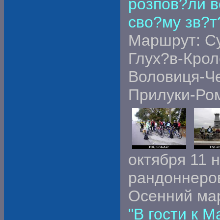
розпов?ли в
сво?му зв?т
Маршрут: С
Глух?в-Крол
Воловиця-Ч
Прилуки-Ро
октября 11 
рандоннеро
Осенний ма
"В гости к М