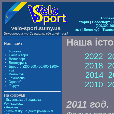
Головн
історія
|
Велоспорт
|
(200,300,40
velo-sport.sumy.ua
км)
|
Велоклуб
|
Техноз
Велосипедисти Сумщини, об'єднуйтесь!
Наша істо
Наш сайт
Головна
2022
2
Наша історія
Велоспорт
Велотуризм
2018
2
Бреветы (200,300,400,600,1200+
км)
2014
2
Велоклуб
Технозона
Здоров'я
2010
2
Форум
На форумі
- Вкусняшка-объедашка.
2011 год.
Реинкарна…
- Чернівці
- Syrovatskyi, с днем рождения!