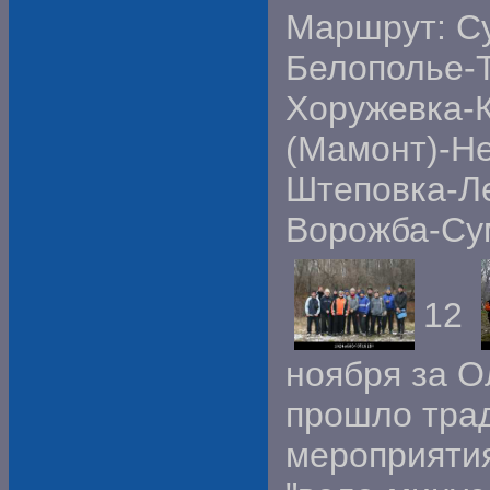
Маршрут: С
Белополье-
Хоружевка-
(Мамонт)-Н
Штеповка-Л
Ворожба-С
12
ноября за 
прошло тра
мероприяти