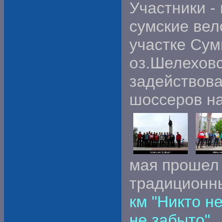
Участники -
сумские вел
участке Сум
оз.Шелехов
задействова
шоссеров на
мая прошел
традицион
км "Никто не
не забыто"
.