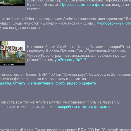
(Сумская область), Россия (Белгородская, Воронежская и
Курская области).
Путевые заметки и фото
как всегде на
высоте.
ня по 1 июля Other при поддержке Andre организовал многодневную "Лю
ушку: "Сумы -Конотоп - Батурин - Качановка - Сумы".
Многосерийный отч
и
как всегде на высоте.
5-7 липня брати VeloBon та Den зд?йснили велопроб?г по
маршруту Шостка-Путивль-Суми-Тростянець-Котельва-
Чутове-Красноград-Новомосковськ-Запор?жжя, про що
розпов?ли нам
у ц?кавому Зв?т?
.
юля состоялся бревет BRM 400 km "Южный круг". Стартовало 23 человек
успешно финишировали и уложились в норматив.
ьтаты, Отчеты и впечатления, фото, видео о бревете
2 августа все тот же Andre замутил многодневку "Путь на Львов". О
лючениях можно почитать
в многосерийном отчете с фотками
.
густа первый раз в Сумах проведен бревет BRM 600 km "Сумской круасс