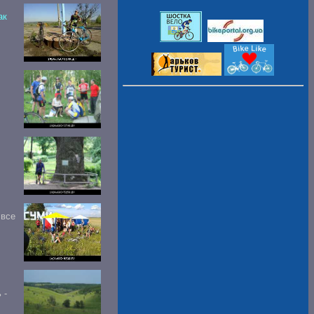
ак
 все
 -