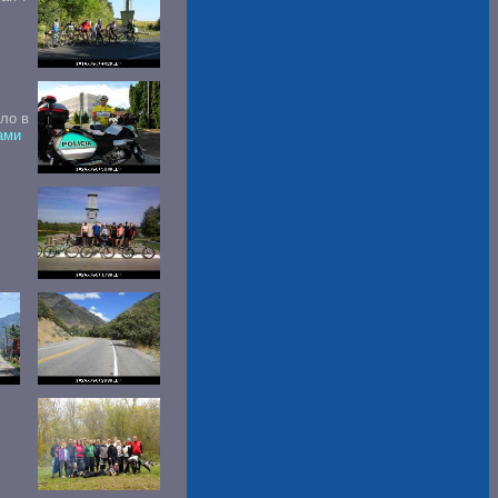
ло в
ами