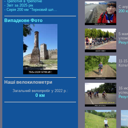
- Трепотня в трепотне
- Звіт за 2025 рік
С апр
- Серія 200 км "Терновий шл…
200 к
Випадкове Фото
5 ма
улож
Резул
11-15
Котел
Наші велокилометри
16 и
Загальний велопробіг у 2022 р.:
успе
0 км
Резул