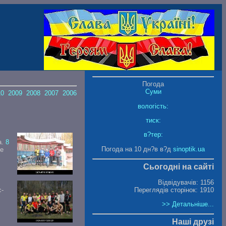
Погода
Суми
10
2009
2008
2007
2006
вологість:
тиск:
в?тер:
а.
8
Погода на 10 дн?в в?д
sinoptik.ua
е
Сьогодні на сайті
Відвідувачів: 1156
Переглядів сторінок: 1910
-
>> Детальніше...
Наші друзі