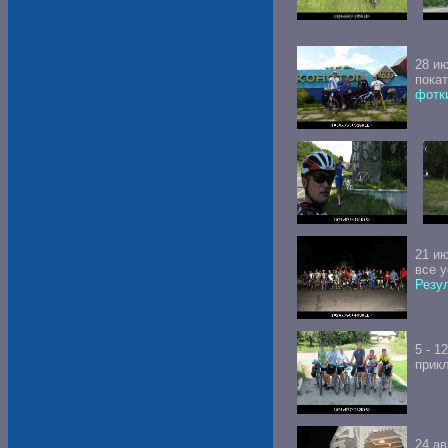
28 ию
покат
фотк
21 и
все 
Резул
5 - 1
прик
24 ав