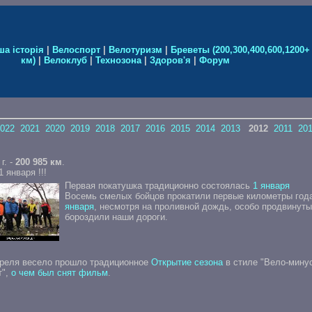
ша історія
|
Велоспорт
|
Велотуризм
|
Бреветы (200,300,400,600,1200+
км)
|
Велоклуб
|
Технозона
|
Здоров'я
|
Форум
2022
2021
2020
2019
2018
2017
2016
2015
2014
2013
2012
2011
20
г. -
200 985 км
.
 января !!!
Первая покатушка традиционно состоялась
1 января
Восемь смелых бойцов прокатили первые километры год
января
, несмотря на проливной дождь, особо продвинуты
бороздили наши дороги.
преля весело прошло традиционное
Открытие сезона
в стиле "Вело-минус
т",
о чем был снят фильм
.