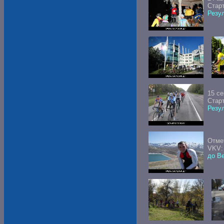
Стар
Резул
15 с
Стар
Резул
Отме
VKV
до В