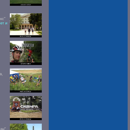
кс"
ет и
а,
ан".