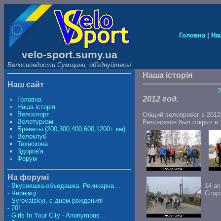
Головна
|
На
velo-sport.sumy.ua
Велосипедисти Сумщини, об'єднуйтесь!
Наша історія
Наш сайт
2012 год.
Головна
Наша історія
Велоспорт
Общий велопробег в 2012 
Велотуризм
Вело-сезон был открыт в 1
Бреветы (200,300,400,600,1200+ км)
Велоклуб
Технозона
Здоров'я
Форум
На форумі
14 а
- Вкусняшка-объедашка. Реинкарна…
Спор
- Чернівці
- Syrovatskyi, с днем рождения!
- 20!
- Girls In Your City - Anonymous…