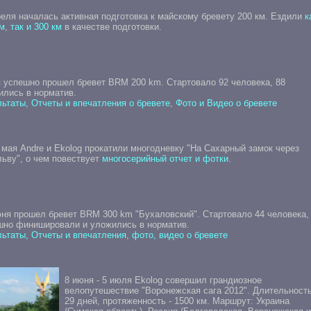
еля началась активная подготовка к майскому бревету 200 км. Ездили
к
м
,
так и 300 км
в качестве подготовки.
я успешно прошел бревет BRM 200 km. Стартовало 92 человека, 88
ились в норматив.
ьтаты, Отчеты и впечатления о бревете
,
Фото и Видео о бревете
 мая Andre и Ekolog прокатили многодневку "На Сахарный замок через
ьву", о чем повествует
многосерийный отчет и фотки
.
юня прошел бревет BRM 300 km "Бухаловский". Стартовало 44 человека,
шно финишировали и уложились в норматив.
ьтаты, Отчеты и впечатления, фото, видео о бревете
8 июня - 5 июля Ekolog совершил грандиозное
велопутешествие "Воронежская сага 2012". Длительность
29 дней, протяженность - 1500 км. Маршрут: Украина