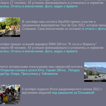
товало 17 человек, 16 успешно финишировали и уложились в норматив.
ьтаты, Отчеты и впечатления, фото, видео о бревете
В сентябре наш коллега AlexN10 принял участие в
заграничном мероприятии Tour de Gas 2012, которое прош
Словакии. Свои впечатления он изложил
в отчете с фотк
ентября прошел осенний марафон BRM 200 km "В гости к Мамонту".
товало 49 человек, 43 успешно финишировали и уложились в норматив.
ьтаты, Отчеты и впечатления, фото, видео о бревете
тился интересными покатушками наш заморский коллега
:
Открытие сезона в штате Юта
,
Горная 200-ка
,
Поїздка
едм?дь Озера
,
Прогулянка у Yellowstone
6 октября подвели Итоги рандоннерского сезона 2012 с
вручением медалей
под шашоычек за Ольшанкой