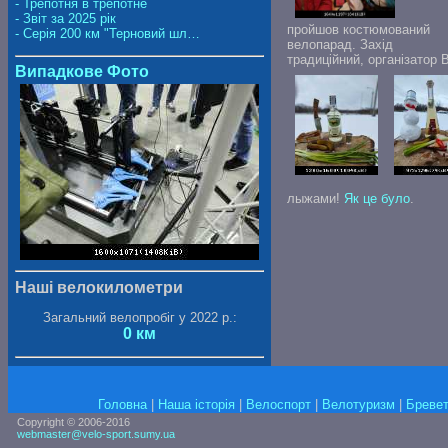
- Трепотня в трепотне
- Звіт за 2025 рік
пройшов костюмований
- Серія 200 км "Терновий шл…
велопарад.
Захід
традиційний, організат
Випадкове Фото
лыжами!
Як це було
.
Наші велокилометри
Загальний велопробіг у 2022 р.:
0 км
Головна
|
Наша історія
|
Велоспорт
|
Велотуризм
|
Бревет
Copyright © 2006-2016
webmaster@velo-sport.sumy.ua