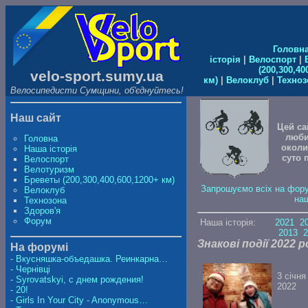
Головн
історія
|
Велоспорт
|
(200,300,40
velo-sport.sumy.ua
км)
|
Велоклуб
|
Техноз
Велосипедисти Сумщини, об'єднуйтесь!
Наш сайт
Цей са
люби
Головна
околи
Наша історія
суто 
Велоспорт
Велотуризм
Бреветы (200,300,400,600,1200+ км)
Запрошуємо всіх на фору
Велоклуб
на
Технозона
Здоров'я
Форум
Наша історія:
2021
2
2013
Знакові події 2022 р
На форумі
- Вкусняшка-объедашка. Реинкарна…
- Чернівці
3 січня
- Syrovatskyi, с днем рождения!
2022
- 20!
- Girls In Your City - Anonymous…